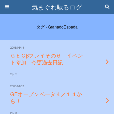
気まぐれ駄るログ
タグ › GranadoEspada
2006/05/18
ＧＥＣβプレイその６ イベン
ト参加 今更過去日記
2レス
2006/04/02
GEオープンベータ４／１４か
ら！
2レス