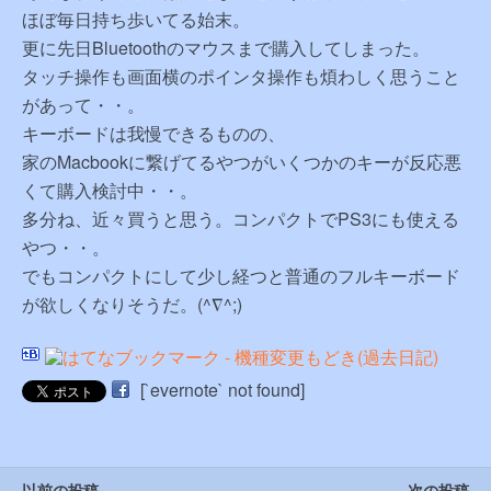
ほぼ毎日持ち歩いてる始末。
更に先日Bluetoothのマウスまで購入してしまった。
タッチ操作も画面横のポインタ操作も煩わしく思うこと
があって・・。
キーボードは我慢できるものの、
家のMacbookに繋げてるやつがいくつかのキーが反応悪
くて購入検討中・・。
多分ね、近々買うと思う。コンパクトでPS3にも使える
やつ・・。
でもコンパクトにして少し経つと普通のフルキーボード
が欲しくなりそうだ。(^∇^;)
[`evernote` not found]
以前の投稿
次の投稿