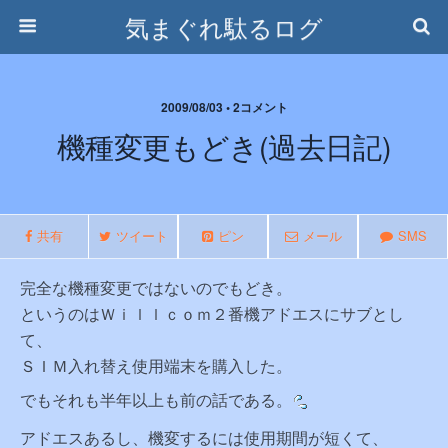
気まぐれ駄るログ
2009/08/03 • 2コメント
機種変更もどき(過去日記)
共有
ツイート
ピン
メール
SMS
完全な機種変更ではないのでもどき。
というのはＷｉｌｌｃｏｍ２番機アドエスにサブとし
て、
ＳＩＭ入れ替え使用端末を購入した。
でもそれも半年以上も前の話である。
アドエスあるし、機変するには使用期間が短くて、