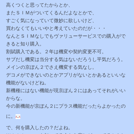
高くつくと思ってたからとか、
またＳＩＭがついてくるんだよなとかで、
すごく気になっていて微妙に欲しいけど、
買わなくてもいいやと考えていたのだが・・・
なんとＳＩＭなしでもヴァリューサービスでの購入がで
きると知り購入。
割賦購入である。２年は機変や契約変更不可。
サブだし機変は当分する気はないだろうし平気だろう。
メインの京ぽん２でさえ機変する気なし。
デコメができないのとかアプリがないとかあるといいな
機能がないけどね。
新機種にはない機能が現京ぽん２にはあってそれがいい
からな。
今の新機能が京ぽん２にプラス機能だったらよかったの
に。
で、何を購入したの？だよね。