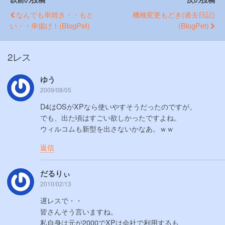
なんでも串焼き・・もと
機種変更もどき(過去日記)
い・・串揚げ！(BlogPet)
(BlogPet)
2レス
ゆう
2009/08/05
D4はOSがXPなら使いやすそうだったのですが。
でも、出た頃はすごい欲しかったですよね。
ウィルコムも新型を出さないかなあ。ｗｗ
返信
だるりぃ
2010/02/13
遅レスで・・
皆さんそう言いますね。
私自身は元が2000でXPは会社で利用するも