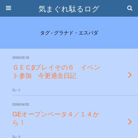
気まぐれ駄るログ
タグ › グラナド・エスパダ
2006/05/18
ＧＥＣβプレイその６ イベン
ト参加 今更過去日記
2レス
2006/04/02
GEオープンベータ４／１４か
ら！
2レス