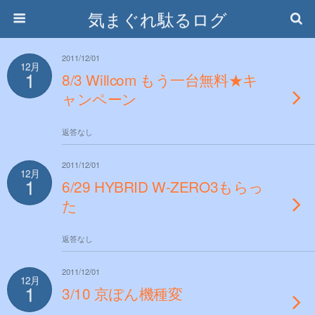
気まぐれ駄るログ
2011/12/01
12月
1
8/3 Willcom もう一台無料★キ
ャンペーン
返答なし
2011/12/01
12月
1
6/29 HYBRID W-ZERO3もらっ
た
返答なし
2011/12/01
12月
1
3/10 京ぽん機種変