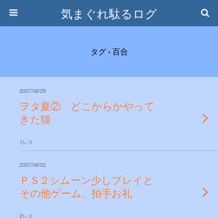
気まぐれ駄るログ
タグ › 百合
2007/08/29
ヲタ夏② どこからかやって
きた猫
1レス
2007/08/02
ＰＳ２シムーン少しプレイと
その他ゲーム、拍手お礼
2レス