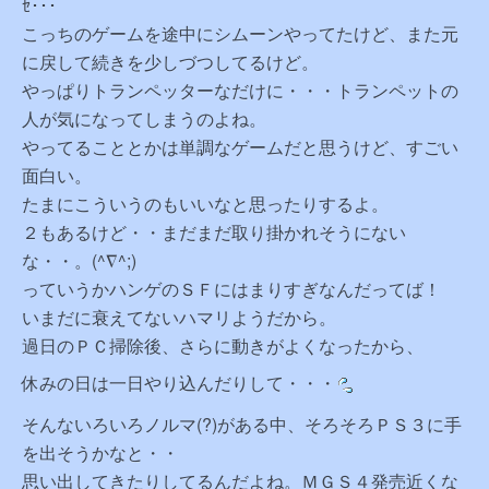
ｾ･･･
こっちのゲームを途中にシムーンやってたけど、また元
に戻して続きを少しづつしてるけど。
やっぱりトランペッターなだけに・・・トランペットの
人が気になってしまうのよね。
やってることとかは単調なゲームだと思うけど、すごい
面白い。
たまにこういうのもいいなと思ったりするよ。
２もあるけど・・まだまだ取り掛かれそうにない
な・・。(^∇^;)
っていうかハンゲのＳＦにはまりすぎなんだってば！
いまだに衰えてないハマリようだから。
過日のＰＣ掃除後、さらに動きがよくなったから、
休みの日は一日やり込んだりして・・・
そんないろいろノルマ(?)がある中、そろそろＰＳ３に手
を出そうかなと・・
思い出してきたりしてるんだよね。ＭＧＳ４発売近くな