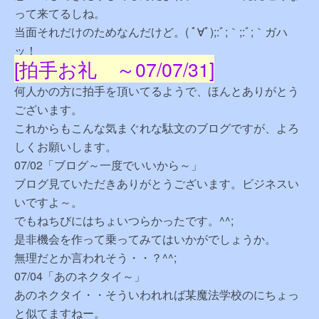
って来てるしね。
当面それだけのためなんだけど。( ﾟ∀ﾟ);:ﾞ;｀;:ﾞ;｀ガハ
ッ！
[拍手お礼 ～07/07/31]
何人かの方に拍手を頂いてるようで、ほんとありがとう
ございます。
これからもこんな気まぐれな駄文のブログですが、よろ
しくお願いします。
07/02「ブログ～一度でいいから～」
ブログ見ていただきありがとうございます。ビジネスい
いですよ～。
でもねちびにはちょいつらかったです。^^;
是非機会を作って乗ってみてはいかがでしょうか。
無理だとか言われそう・・？^^;
07/04「あのネクタイ～」
あのネクタイ・・そういわれれば某魔法学校のにちょっ
と似てますねー。