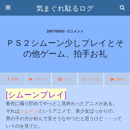
気まぐれ駄るログ
2007/08/02 • 2コメント
ＰＳ２シムーン少しプレイとそ
の他ゲーム、拍手お礼
共有
ツイート
ピン
メール
SMS
[シムーンプレイ]
春先に撮り貯めてやっとこ見終わったアニメがある。
それは
シムーン
というアニメで、美少女ばっかりの、
男の子の方が好んで見そうなやつだと思うけど・・って
いうのを見てた。