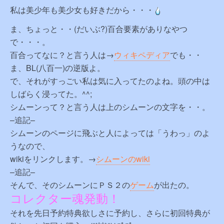
私は美少年も美少女も好きだから・・・
ま、ちょっと・・(だいぶ?)百合要素がありなやつ
で・・・。
百合ってなに？と言う人は→
ウィキペディア
でも・・
ま、BL(八百一)の逆版よ。
で、それがすっごい私は気に入ってたのよね。頭の中は
しばらく浸ってた。^^;
シムーンって？と言う人は上のシムーンの文字を・・。
–追記–
シムーンのページに飛ぶと人によっては「うわっ」のよ
うなので、
wikiをリンクします。→
シムーンのwiki
–追記–
そんで、そのシムーンにＰＳ２の
ゲーム
が出たの。
コレクター魂発動！
それを先日予約特典欲しさに予約し、さらに初回特典が