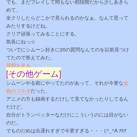
でも、まだプレイして間もない初段階だから少しあきら
めて、
全クリしたらどこかで見られるのかなぁ、なんて思って
みたりするけどね。
クリア頑張ってみることにする。
気長にねっ☆
ついでにシムーン好きに20の質問なんてのを以前見つけ
てたので答えてみた。
質問を見る
[その他ゲーム]
シムーンやる前にやってたのがあって、それが今更な
金
色のコルダ
だった。
アニメの方も録画するだけして見てなかったりしてるん
だけど。
自分がトランペッターなだけにこういうのには目がない
のだ。
でものだめは出遅れすぎで今更すぎる・・・(;^_^A ｱｾｱ