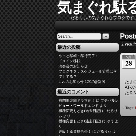
気まぐれ駄
だるりぃの気まぐれなブログです
Pos
»
1 result
最近の投稿
やっと移転・移行完了！
5月
28
ドメイン移転
演奏会のお知らせ
ブログネタ：スケジュール管理は何
でしてる？
たま
Liveのお知らせ 12/17@新宿
AT-
最近のコメント
たＤ
有閑倶楽部ドラマ化！
に
プチパルレ
ビュー・ワールドエンド
より
└ Tags:
機種変更もどき(過去日記)
に
だるり
ぃ
より
機種変更もどき(過去日記)
に
ゆう
よ
り
進級！＆資格合否！
に
だるりぃ
よ