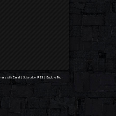
ress
with
Easel
|
Subscribe:
RSS
|
Back to Top ↑