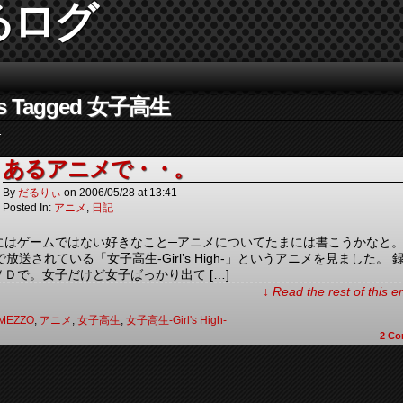
るログ
。
ts Tagged 女子高生
.
あるアニメで・・。
By
だるりぃ
on
2006/05/28
at
13:41
Posted In:
アニメ
,
日記
にはゲームではない好きなこと─アニメについてたまには書こうかなと。
Xで放送されている「女子高生-Girl’s High-」というアニメを見ました。 
ＶＤで。女子だけど女子ばっかり出て […]
↓ Read the rest of this 
MEZZO
,
アニメ
,
女子高生
,
女子高生-Girl's High-
2
Co